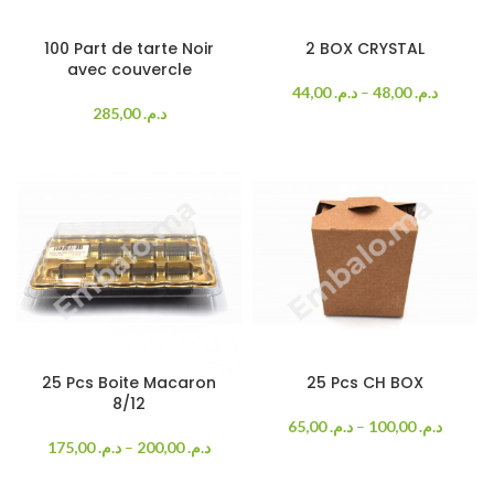
100 Part de tarte Noir
2 BOX CRYSTAL
avec couvercle
44,00
د.م.
–
48,00
د.م.
285,00
د.م.
25 Pcs Boite Macaron
25 Pcs CH BOX
8/12
65,00
د.م.
–
100,00
د.م.
175,00
د.م.
–
200,00
د.م.