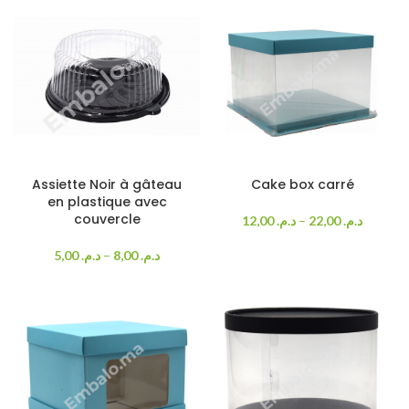
Assiette Noir à gâteau
Cake box carré
en plastique avec
couvercle
12,00
د.م.
–
22,00
د.م.
5,00
د.م.
–
8,00
د.م.