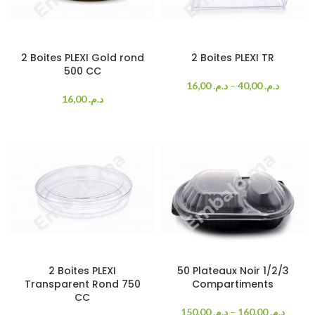
2 Boites PLEXI Gold rond
2 Boites PLEXI TR
500 CC
16,00
د.م.
–
40,00
د.م.
16,00
د.م.
2 Boites PLEXI
50 Plateaux Noir 1/2/3
Transparent Rond 750
Compartiments
CC
150,00
د.م.
–
160,00
د.م.