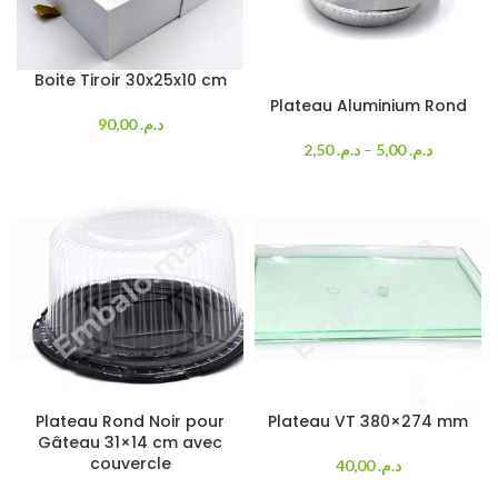
Boite Tiroir 30x25x10 cm
Plateau Aluminium Rond
90,00
د.م.
2,50
د.م.
–
5,00
د.م.
Plateau Rond Noir pour
Plateau VT 380×274 mm
Gâteau 31×14 cm avec
couvercle
40,00
د.م.