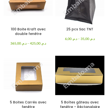
100 Boite Kraft avec
25 pcs Sac TNT
double fenêtre
6,00
د.م.
–
35,00
د.م.
365,00
د.م.
–
425,00
د.م.
5 Boites Carrés avec
5 Boîtes gâteau avec
fenêtre
fenêtre – Réctanglaire