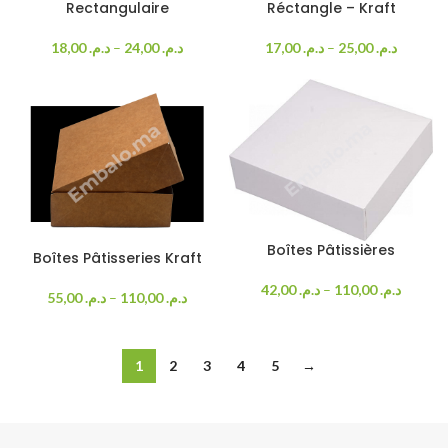
Rectangulaire
Réctangle – Kraft
18,00
د.م.
–
24,00
د.م.
17,00
د.م.
–
25,00
د.م.
Boîtes Pâtissières
Boîtes Pâtisseries Kraft
42,00
د.م.
–
110,00
د.م.
55,00
د.م.
–
110,00
د.م.
1
2
3
4
5
→