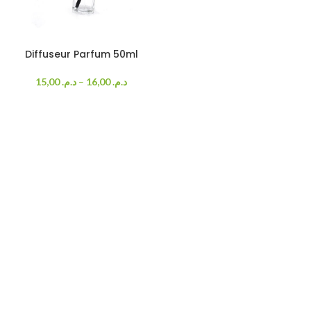
Diffuseur Parfum 50ml
15,00
د.م.
–
16,00
د.م.