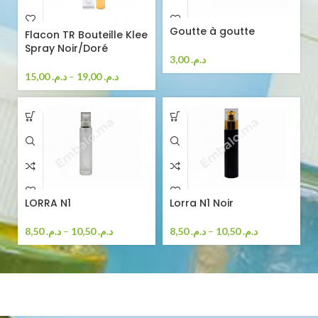
Goutte à goutte
Flacon TR Bouteille Klee
Spray Noir/Doré
3,00
د.م.
15,00
د.م.
–
19,00
د.م.
LORRA N1
Lorra N1 Noir
8,50
د.م.
–
10,50
د.م.
8,50
د.م.
–
10,50
د.م.