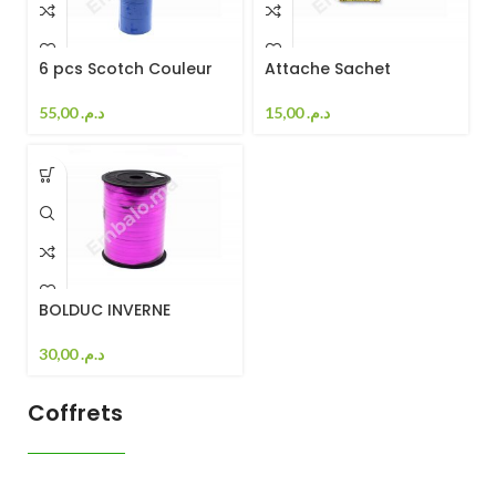
6 pcs Scotch Couleur
Attache Sachet
55,00
د.م.
15,00
د.م.
BOLDUC INVERNE
30,00
د.م.
Coffrets