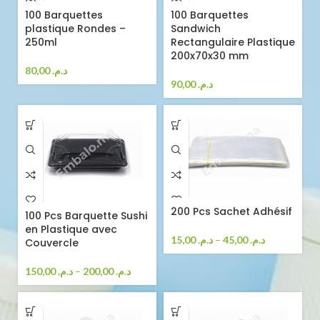
100 Barquettes
100 Barquettes
plastique Rondes –
Sandwich
250ml
Rectangulaire Plastique
200x70x30 mm
80,00
د.م.
90,00
د.م.
200 Pcs Sachet Adhésif
100 Pcs Barquette Sushi
en Plastique avec
15,00
د.م.
–
45,00
د.م.
Couvercle
150,00
د.م.
–
200,00
د.م.