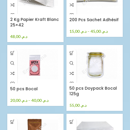
2 Kg Papier Kraft Blanc
200 Pcs Sachet Adhésif
25×42
15,00
د.م.
–
45,00
د.م.
48,00
د.م.
50 pcs Doypack Bocal
50 pcs Bocal
125g
20,00
د.م.
–
40,00
د.م.
55,00
د.م.