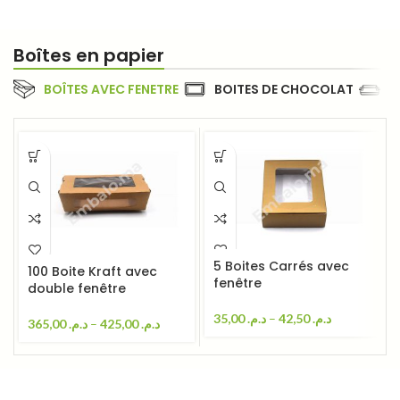
Tous nos coffrets cadeaux
Boîtes en papier
BOÎTES AVEC FENETRE
BOITES DE CHOCOLAT
P
5 Boites Carrés avec
100 Boite Kraft avec
fenêtre
double fenêtre
35,00
د.م.
–
42,50
د.م.
365,00
د.م.
–
425,00
د.م.