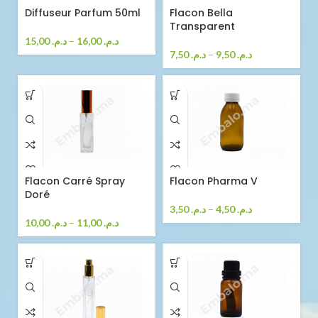
Diffuseur Parfum 50ml
Flacon Bella
Transparent
15,00
د.م.
–
16,00
د.م.
7,50
د.م.
–
9,50
د.م.
Flacon Carré Spray
Flacon Pharma V
Doré
3,50
د.م.
–
4,50
د.م.
10,00
د.م.
–
11,00
د.م.