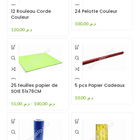
12 Rouleau Corde
24 Pelotte Couleur
Couleur
100,00
د.م.
120,00
د.م.
25 feuilles papier de
5 pcs Papier Cadeaux
SOIE 51x76CM
10,00
د.م.
55,00
د.م.
–
100,00
د.م.