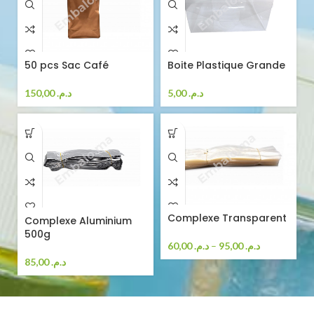
Boite Plastique Grande
50 pcs Sac Café
5,00
د.م.
150,00
د.م.
Complexe Transparent
Complexe Aluminium
500g
60,00
د.م.
–
95,00
د.م.
85,00
د.م.