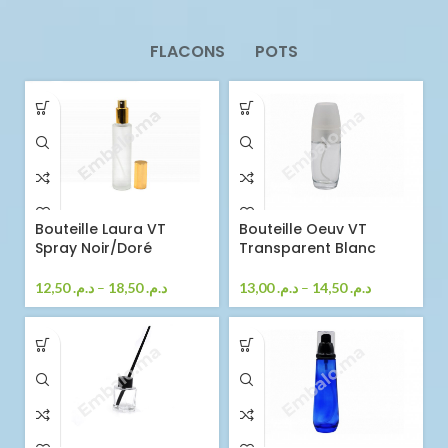
FLACONS
POTS
Bouteille Laura VT
Bouteille Oeuv VT
Spray Noir/Doré
Transparent Blanc
12,50
د.م.
–
18,50
د.م.
13,00
د.م.
–
14,50
د.م.