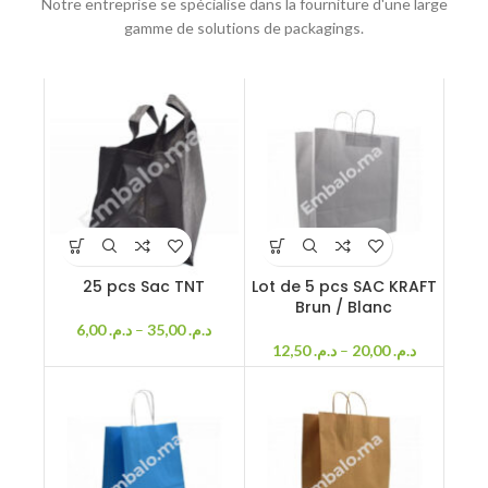
Notre entreprise se spécialise dans la fourniture d'une large
gamme de solutions de packagings.
25 pcs Sac TNT
Lot de 5 pcs SAC KRAFT
Brun / Blanc
6,00
د.م.
–
35,00
د.م.
12,50
د.م.
–
20,00
د.م.