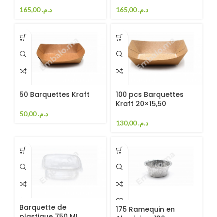
165,00
د.م.
165,00
د.م.
50 Barquettes Kraft
100 pcs Barquettes
Kraft 20×15,50
50,00
د.م.
130,00
د.م.
Barquette de
175 Ramequin en
plastique 750 ML