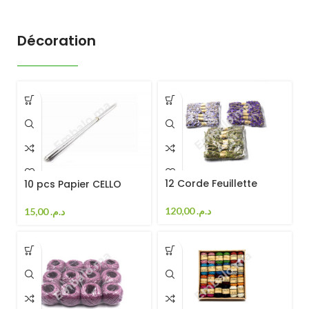
Décoration
12 Corde Feuillette
10 pcs Papier CELLO
120,00
د.م.
15,00
د.م.