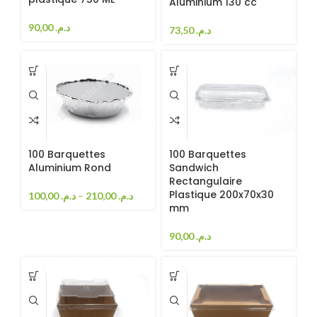
Aluminium 130 cc
90,00
د.م.
73,50
د.م.
100 Barquettes
100 Barquettes
Aluminium Rond
Sandwich
Rectangulaire
Plastique 200x70x30
100,00
د.م.
–
210,00
د.م.
mm
90,00
د.م.