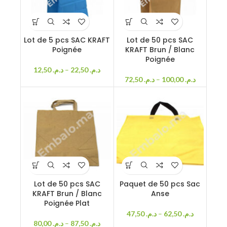
Lot de 5 pcs SAC KRAFT
Lot de 50 pcs SAC
Poignée
KRAFT Brun / Blanc
Poignée
12,50
د.م.
–
22,50
د.م.
72,50
د.م.
–
100,00
د.م.
Lot de 50 pcs SAC
Paquet de 50 pcs Sac
KRAFT Brun / Blanc
Anse
Poignée Plat
47,50
د.م.
–
62,50
د.م.
80,00
د.م.
–
87,50
د.م.