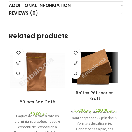
ADDITIONAL INFORMATION
REVIEWS (0)
Related products
Boîtes Pâtisseries
Kraft
50 pcs Sac Café
55,00
د.م.
–
110,00
د.م.
Nos
boîtes à pâtisserie en kraft
150,00
د.م.
Paquet de 50 sacs à café en
sont adaptées aux principaux
aluminium, protégeant votre
di
formats de pâtisserie.
contenu de l'exposition à
Conditionnés à plat, ces