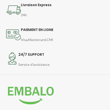
partout en toute sécurité !
Livraison Express
Vendu par lot de 50 pièces
24h
PAIEMENT EN LIGNE
Visa,Mastercard,CMI
24/7 SUPPORT
Service d'assistance