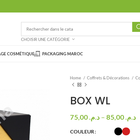
CHOISIR UNE CATÉGORIE
AGE COSMÉTIQUE
PACKAGING MAROC
Home
Coffrets & Décorations
Co
BOX WL
75,00
د.م.
–
85,00
د.م.
COULEUR