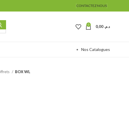
CONTACTEZ NOUS
0
0,00
د.م.
Nos Catalogues
ffrets
BOX WL