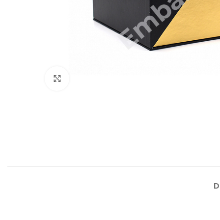
Agrandir
D