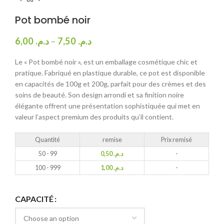
Pot bombé noir
6,00
د.م.
–
7,50
د.م.
Le « Pot bombé noir », est un emballage cosmétique chic et
pratique. Fabriqué en plastique durable, ce pot est disponible
en capacités de 100g et 200g, parfait pour des crèmes et des
soins de beauté. Son design arrondi et sa finition noire
élégante offrent une présentation sophistiquée qui met en
valeur l’aspect premium des produits qu’il contient.
Quantité
remise
Prix remisé
50 - 99
0,50
د.م.
-
100 - 999
1,00
د.م.
-
CAPACITÉ