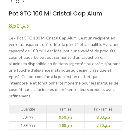
Pot STC 100 Ml Cristal Cap Alum
8,50
د.م.
Le « Pot STC 100 Ml Cristal Cap Alum », est un récipient en
verre transparent qui reflète la pureté et la qualité. Avec une
capacité de 100 ml, il est idéal pour une variété de produits
cosmétiques. Le pot est surmonté d’un capuchon en
aluminium disponible en finitions argentée ou dorée, ajoutant
une touche d’élégance métallique au design classique et
épuré. Ce pot combine à la perfection esthétique
intemporelle et fonctionnalité moderne pour les marques de
cosmétiques soucieuses de présenter leurs produits avec
raffinement.
Quantité
remise
Prix remisé
50 - 99
0,50
د.م.
8,00
د.م.
100 - 999
1,00
د.م.
7,50
د.م.