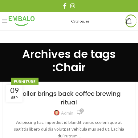
Catalogues
Archives de tags
:Chair
FURNITURE
09
Collar brings back coffee brewing
SEP
ritual
0
Admin
Adipiscing hac imperdiet id blandit varius scelerisque at
sagittis libero dui dis volutpat vehicula mus sed ut. Lacinia
dui rutrum…