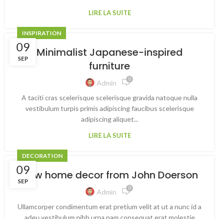
LIRE LA SUITE
INSPIRATION
09
Minimalist Japanese-inspired
SEP
furniture
0
Admin
A taciti cras scelerisque scelerisque gravida natoque nulla
vestibulum turpis primis adipiscing faucibus scelerisque
adipiscing aliquet...
LIRE LA SUITE
DECORATION
09
New home decor from John Doerson
SEP
0
Admin
Ullamcorper condimentum erat pretium velit at ut a nunc id a
adeu vestibulum nibh urna nam consequat erat molestie