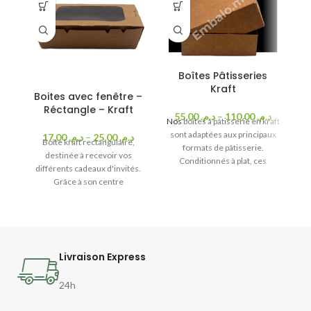
Boîtes Pâtisseries
Kraft
Boites avec fenêtre –
Réctangle – Kraft
55,00
د.م.
–
110,00
د.م.
Nos
boîtes à pâtisserie en kraft
sont adaptées aux principaux
17,00
د.م.
–
25,00
د.م.
Boîte kraft rectangulaire,
formats de pâtisserie.
destinée à recevoir vos
Sé
Conditionnés à plat, ces
différents cadeaux d'invités.
v
contenants recyclables sont
Grâce à son centre
c
parfaitement adaptés au
transparent, vos invités
bo
contact alimentaire.
pourront voir le contenu sans
pl
avoir à ouvrir la boîte.
gâ
Livraison Express
24h