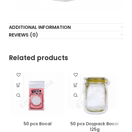
ADDITIONAL INFORMATION
REVIEWS (0)
Related products
50 pcs Bocal
50 pcs Doypack Bocal
125g
ca