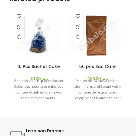
10 Pcs Sachet Cake
50 pcs Sac Café
N
10,00
د.م.
150,00
د.م.
Ensemble de 10 pièces Sachet
Paquet de 50 sacs à café en
s
Cake, idéal pour présenter vos
aluminium, protégeant votre
bombes et autres lors de vos
contenu de l'exposition à
fêtes et événements.
l'oxygène et à l'humidité. Sacs
c
à café en grain ou moulu de
haute qualité qui garantissent
la conservation de la fraîcheur
du café emballé pendant une
période plus longue.é
Livraison Express