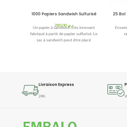
1000 Papiers Sandwish Sulfurisé
25 Bol
280,00
د.م.
Un papier à sandwich très innovant
Ensemb
fabriqué à partir de papier sulfurisé. Le
r
sac à sandwich peut être placé
directement dans le grille-pain avec le
pain à l'intérieur pour une propreté
inégalée de votre grille-pain après
chaque cuisson.
Livraison Express
P
24h
V