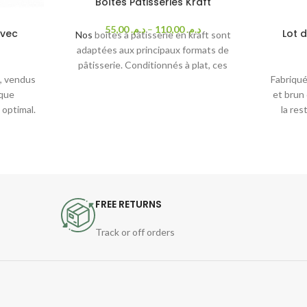
Boîtes Pâtisseries Kraft
55,00
د.م.
–
110,00
د.م.
avec
Lot 
Nos
boîtes à pâtisserie en kraft sont
adaptées aux principaux formats de
pâtisserie. Conditionnés à plat, ces
n, vendus
Fabriqué
contenants recyclables sont
ique
et brun
parfaitement adaptés au contact
 optimal.
la res
alimentaire.
rep
torsadé
FREE RETURNS
Track or off orders