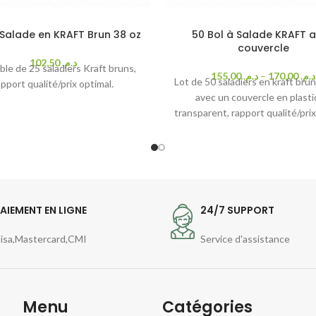
 Salade en KRAFT Brun 38 oz
50 Bol à Salade KRAFT 
couvercle
102,50
د.م.
le de 25 saladiers Kraft bruns,
155,00
د.م.
–
170,00
د.م.
Lot de 50 saladiers en kraft bru
apport qualité/prix optimal.
avec un couvercle en plast
transparent, rapport qualité/prix
AIEMENT EN LIGNE
24/7 SUPPORT
isa,Mastercard,CMI
Service d'assistance
Menu
Catégories