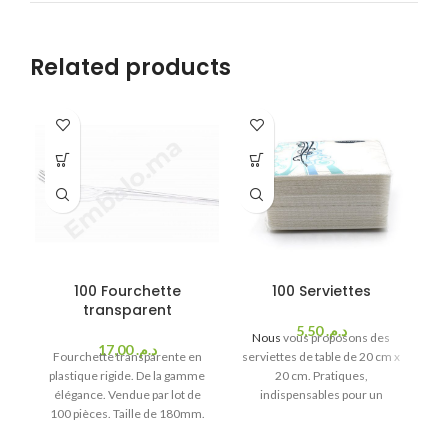
Related products
100 Fourchette
100 Serviettes
transparent
5,50
د.م.
Nous
vous proposons des
17,00
د.م.
Fourchette transparente en
serviettes de table de 20 cm x
De
plastique rigide. De la gamme
20 cm. Pratiques,
m
élégance. Vendue par lot de
indispensables pour un
fi
100 pièces. Taille de 180mm.
apéritif, un cocktail, un
et
déjeuner, un goûter ou une