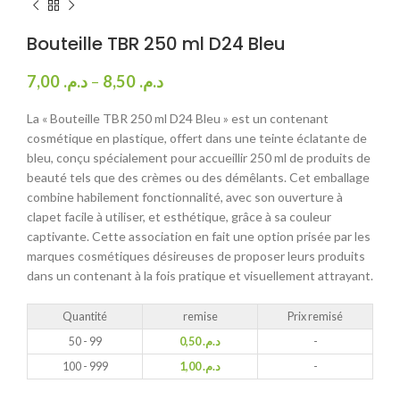
Bouteille TBR 250 ml D24 Bleu
7,00
د.م.
–
8,50
د.م.
La « Bouteille TBR 250 ml D24 Bleu » est un contenant
cosmétique en plastique, offert dans une teinte éclatante de
bleu, conçu spécialement pour accueillir 250 ml de produits de
beauté tels que des crèmes ou des démêlants. Cet emballage
combine habilement fonctionnalité, avec son ouverture à
clapet facile à utiliser, et esthétique, grâce à sa couleur
captivante. Cette association en fait une option prisée par les
marques cosmétiques désireuses de proposer leurs produits
dans un contenant à la fois pratique et visuellement attrayant.
Quantité
remise
Prix remisé
50 - 99
0,50
د.م.
-
100 - 999
1,00
د.م.
-