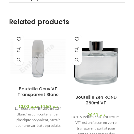
Related products
Bouteille Oeuv VT
Transparent Blanc
Bouteille Zen ROND
250ml VT
13,00
د.م.
–
14,50
د.م.
La "Bouteille TBR 250 ml D24
fa
Blanc" est un contenant en
26,50
د.م.
La "Bouteille Zen ROND 250ml
plastique polyvalent, parfait
l
VT" est un flacon en verre
pour une variété de produits
transparent, parfait pour
cosmétiques comme les
contenir et diffuser des